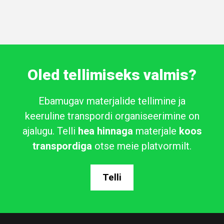
Oled tellimiseks valmis?
Ebamugav materjalide tellimine ja
keeruline transpordi organiseerimine on
ajalugu. Telli
hea hinnaga
materjale
koos
transpordiga
otse meie platvormilt.
Telli