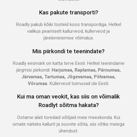
Kas pakute transporti?
Roadly pakub kõiki tooteid koos transpordiga. Hetkel
valikus peamiselt kallurveod, kullerveod ja
järeleminemise võimalus.
Mis piirkondi te teenindate?
Roadly eesmärk on katta terve Eesti. Hetkel teenindame
järgmisi piirkondi:
Harjumaa, Raplamaa, Pärnumaa,
Järvamaa, Tartumaa, Jõgevamaa, Põlvamaa,
Võrumaa.
Kullerveod toimuvad üle Eesti.
Kui ma oman veokit, kas siis on võimalik
Roadlyt sõitma hakata?
Ootame alati toredaid sõitjaid meie meeskonda. Kui
omate näiteks kallurit ja soovite sõita, siis võtke meiega
ühendust.