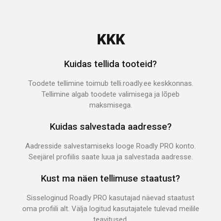
KKK
Kuidas tellida tooteid?
Toodete tellimine toimub telli.roadly.ee keskkonnas.
Tellimine algab toodete valimisega ja lõpeb
maksmisega.
Kuidas salvestada aadresse?
Aadresside salvestamiseks looge Roadly PRO konto.
Seejärel profiilis saate luua ja salvestada aadresse.
Kust ma näen tellimuse staatust?
Sisseloginud Roadly PRO kasutajad näevad staatust
oma profiili alt. Välja logitud kasutajatele tulevad meilile
teavitused.