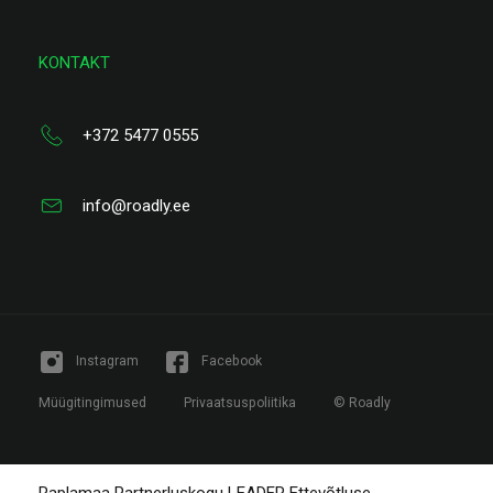
KONTAKT
+372 5477 0555
info@roadly.ee
Instagram
Facebook
Müügitingimused
Privaatsuspoliitika
© Roadly