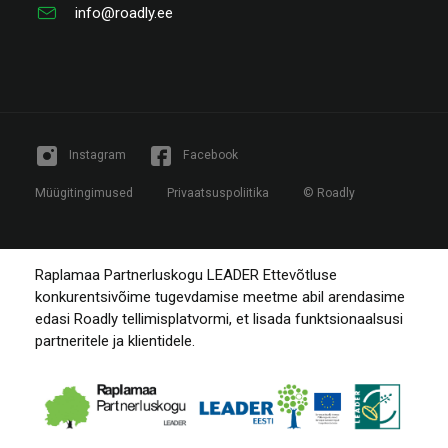
info@roadly.ee
Instagram
Facebook
Müügitingimused
Privaatsuspoliitika
© Roadly
Raplamaa Partnerluskogu LEADER Ettevõtluse
konkurentsivõime tugevdamise meetme abil arendasime
edasi Roadly tellimisplatvormi, et lisada funktsionaalsusi
partneritele ja klientidele.