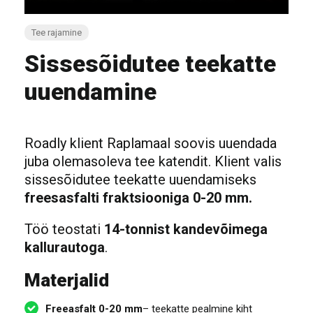
Tee rajamine
Sissesõidutee teekatte
uuendamine
Roadly klient Raplamaal soovis uuendada
juba olemasoleva tee katendit. Klient valis
sissesõidutee teekatte uuendamiseks
freesasfalti fraktsiooniga 0-20 mm.
Töö teostati
14-tonnist kandevõimega
kallurautoga
.
Materjalid
Freeasfalt
0-20 mm
– teekatte pealmine kiht